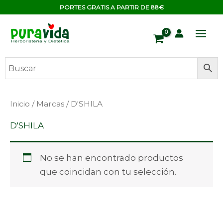
Ir
contenido
PORTES GRATIS A PARTIR DE 88€
al
contenido
Inicio
/
Marcas
/ D'SHILA
D'SHILA
No se han encontrado productos
que coincidan con tu selección.