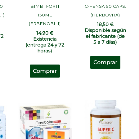
0
BIMBI FORTI
C-FENSA 90 CAPS.
T)
150ML
(HERBOVITA)
(ERBENOBILI)
18,50
€
Disponible según
14,90
€
72
el fabricante (de
Existencia
5 a 7 días)
(entrega 24 y 72
horas)
Comprar
Comprar