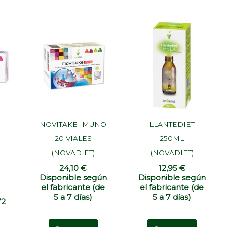
NOVITAKE IMUNO
LLANTEDIET
20 VIALES
250ML
S
(NOVADIET)
(NOVADIET)
24,10
€
12,95
€
Disponible según
Disponible según
el fabricante (de
el fabricante (de
5 a 7 días)
5 a 7 días)
72