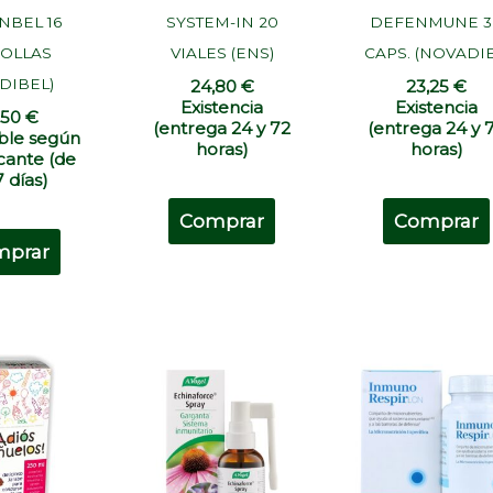
NBEL 16
SYSTEM-IN 20
DEFENMUNE 3
OLLAS
VIALES (ENS)
CAPS. (NOVADIE
DIBEL)
24,80
€
23,25
€
Existencia
Existencia
,50
€
(entrega 24 y 72
(entrega 24 y 
ble según
horas)
horas)
icante (de
7 días)
Comprar
Comprar
mprar