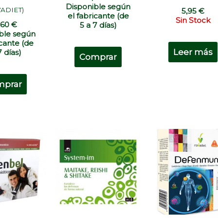
Disponible según
ADIET)
5,95
€
el fabricante (de
Sin Stock
,60
€
5 a 7 días)
ble según
icante (de
Leer más
7 días)
Comprar
mprar