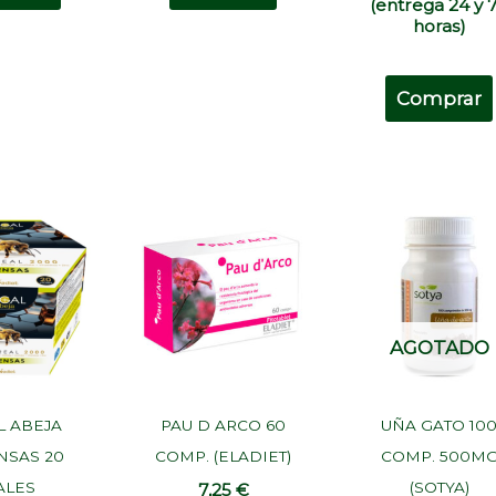
(entrega 24 y 
horas)
Comprar
AGOTADO
L ABEJA
PAU D ARCO 60
UÑA GATO 10
NSAS 20
COMP. (ELADIET)
COMP. 500M
ALES
(SOTYA)
7,25
€