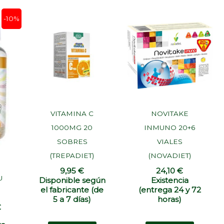
El
-10%
o
precio
al
actual
es:
€.
11,20 €.
VITAMINA C
NOVITAKE
1000MG 20
INMUNO 20+6
SOBRES
VIALES
(TREPADIET)
(NOVADIET)
9,95
€
24,10
€
U
Disponible según
Existencia
el fabricante (de
(entrega 24 y 72
5 a 7 días)
horas)
€