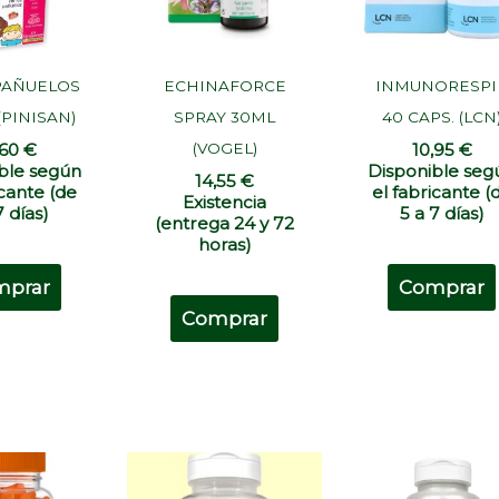
PAÑUELOS
ECHINAFORCE
INMUNORESPI
(PINISAN)
SPRAY 30ML
40 CAPS. (LCN
(VOGEL)
,60
€
10,95
€
ble según
Disponible seg
14,55
€
icante (de
el fabricante (
Existencia
7 días)
5 a 7 días)
(entrega 24 y 72
horas)
mprar
Comprar
Comprar