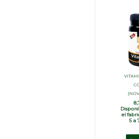
VITAM
C
(NOV
8
Disponi
el fabr
5 a 