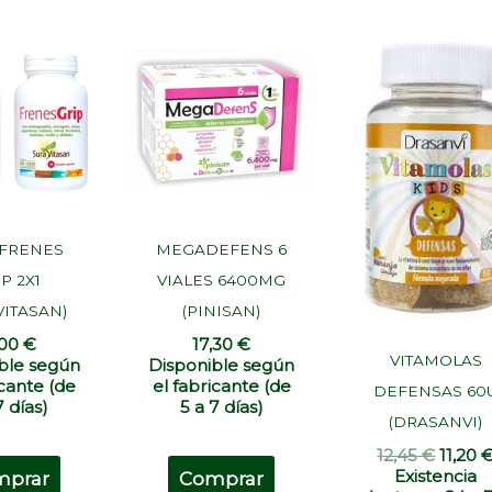
El
preci
origin
era:
12,45 
 FRENES
MEGADEFENS 6
P 2X1
VIALES 6400MG
VITASAN)
(PINISAN)
,00
€
17,30
€
VITAMOLAS
ble según
Disponible según
icante (de
el fabricante (de
DEFENSAS 60
7 días)
5 a 7 días)
(DRASANVI)
12,45
€
11,20
Existencia
mprar
Comprar