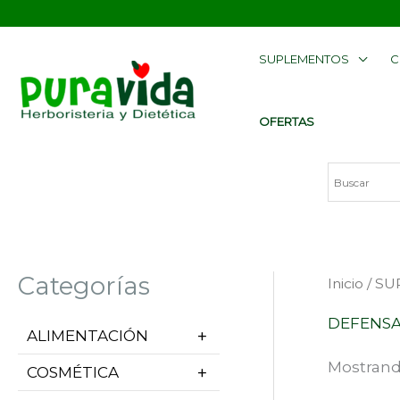
Ir
contenido
al
SUPLEMENTOS
C
contenido
OFERTAS
Categorías
Inicio
/
SU
DEFENS
ALIMENTACIÓN
Mostrand
COSMÉTICA