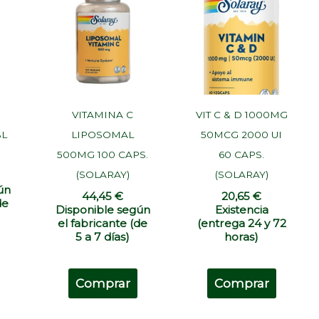
VITAMINA C
VIT C & D 1000MG
BL
LIPOSOMAL
50MCG 2000 UI
500MG 100 CAPS.
60 CAPS.
(SOLARAY)
(SOLARAY)
ún
44,45
€
20,65
€
de
Disponible según
Existencia
el fabricante (de
(entrega 24 y 72
5 a 7 días)
horas)
Comprar
Comprar