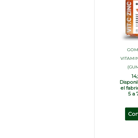
GOM
VITAMI
(GU
14
Disponi
el fabr
5 a 
Co