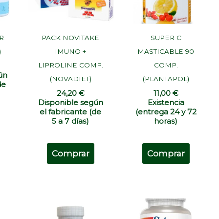
R
PACK NOVITAKE
SUPER C
)
IMUNO +
MASTICABLE 90
LIPROLINE COMP.
COMP.
ún
(NOVADIET)
(PLANTAPOL)
de
24,20
€
11,00
€
Disponible según
Existencia
el fabricante (de
(entrega 24 y 72
5 a 7 días)
horas)
Comprar
Comprar