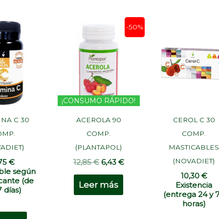
El
El
-50%
precio
precio
original
actual
era:
es:
12,85 €.
6,43 €.
¡CONSUMO RÁPIDO!
INA C 30
ACEROLA 90
CEROL C 30
OMP.
COMP.
COMP.
ADIET)
(PLANTAPOL)
MASTICABLE
(NOVADIET)
,75
€
12,85
€
6,43
€
ble según
10,30
€
icante (de
Leer más
Existencia
7 días)
(entrega 24 y 
horas)