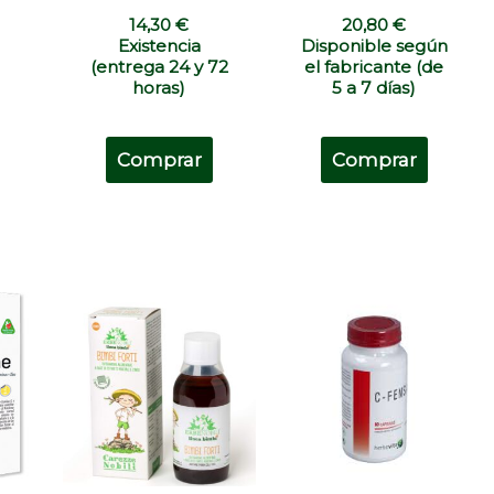
14,30
€
20,80
€
Existencia
Disponible según
(entrega 24 y 72
el fabricante (de
horas)
5 a 7 días)
Comprar
Comprar