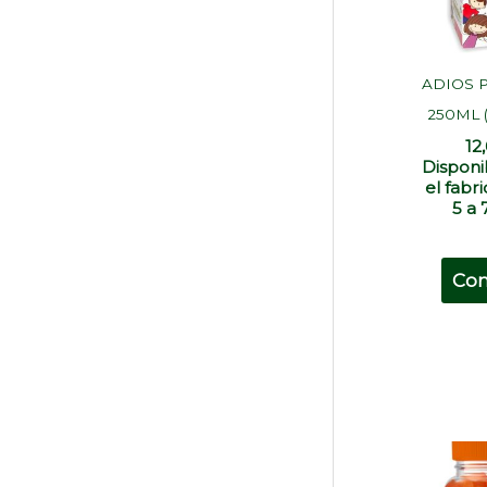
ADIOS 
250ML 
12
Disponi
el fabr
5 a 
Co