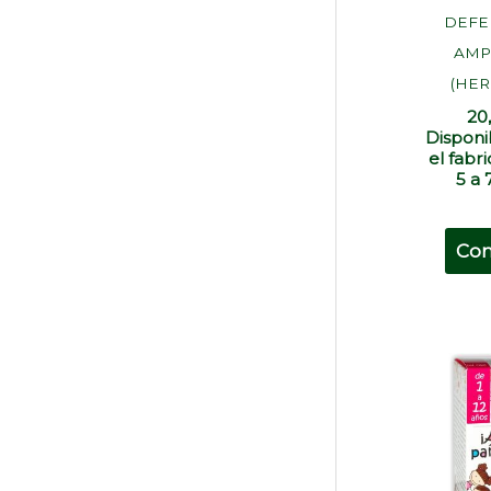
DEFE
AMP
(HER
20
Disponi
el fabr
5 a 
Co