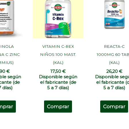
INOLA
VITAMIN C-REX
REACTA-C
NA C ZINC
NIÑOS 100 MAST.
1000MG 60 TA
MMIUS)
(KAL)
(KAL)
,90
€
17,50
€
26,20
€
ble según
Disponible según
Disponible seg
icante (de
el fabricante (de
el fabricante (
7 días)
5 a 7 días)
5 a 7 días)
mprar
Comprar
Comprar