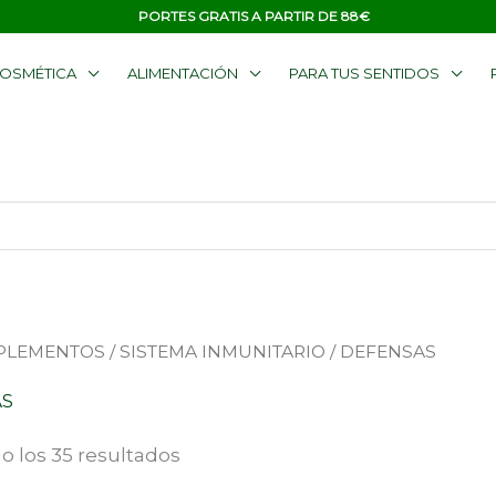
PORTES GRATIS A PARTIR DE 88€
OSMÉTICA
ALIMENTACIÓN
PARA TUS SENTIDOS
Ordenado
PLEMENTOS
/
SISTEMA INMUNITARIO
/ DEFENSAS
por
popularidad
AS
o los 35 resultados