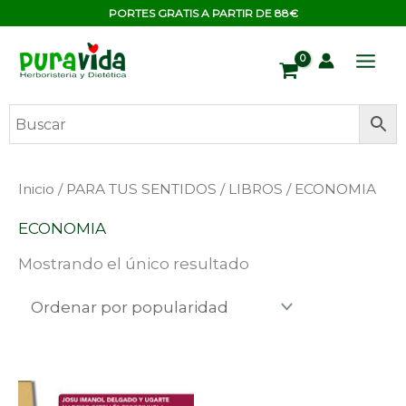
Ir
contenido
PORTES GRATIS A PARTIR DE 88€
al
contenido
Inicio
/
PARA TUS SENTIDOS
/
LIBROS
/ ECONOMIA
ECONOMIA
Mostrando el único resultado