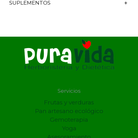
SUPLEMENTOS
Servicios
Frutas y verduras
Pan artesano ecológico
Gemoterapia
Yoga
Asesoramiento