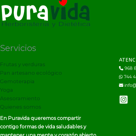
Servicios
ATENC
Frutas y verduras
968 8
Pan artesano ecológico
744 4
Gemoterapia
info@
Yoga
Asesoramiento
Quienes somos
En Puravida queremos compartir
contigo formas de vida saludables y
mantener una mente y corazón abierto