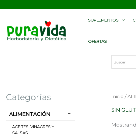
Ir
contenido
al
SUPLEMENTOS
C
contenido
OFERTAS
Categorías
Inicio
/
AL
SIN GLU
ALIMENTACIÓN
Mostrand
ACEITES, VINAGRES Y
SALSAS