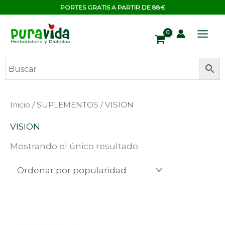
Ir
contenido
PORTES GRATIS A PARTIR DE 88€
al
contenido
Inicio
/
SUPLEMENTOS
/ VISION
VISION
Mostrando el único resultado