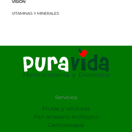
VISION
VITAMINAS Y MINERALES
Servicios
Frutas y verduras
Pan artesano ecológico
Gemoterapia