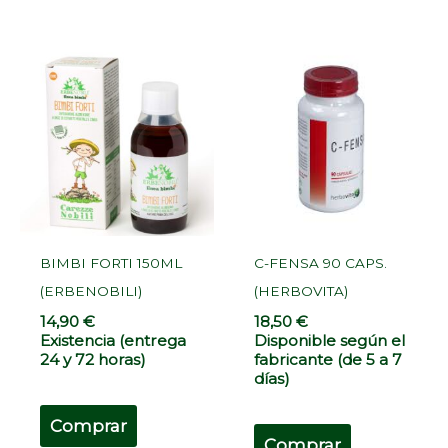
BIMBI FORTI 150ML
C-FENSA 90 CAPS.
(ERBENOBILI)
(HERBOVITA)
14,90
€
18,50
€
Existencia (entrega
Disponible según el
24 y 72 horas)
fabricante (de 5 a 7
días)
Comprar
Comprar