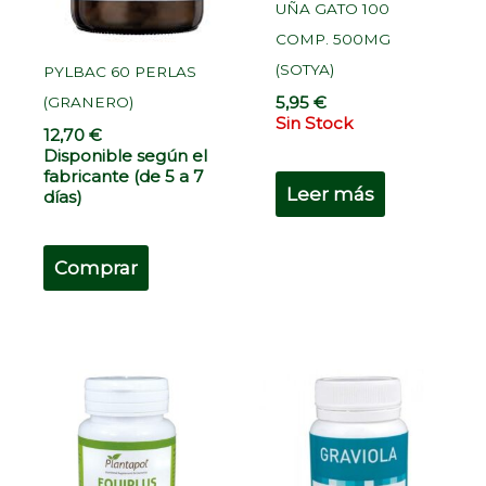
UÑA GATO 100
COMP. 500MG
(SOTYA)
PYLBAC 60 PERLAS
5,95
€
(GRANERO)
Sin Stock
12,70
€
Disponible según el
fabricante (de 5 a 7
Leer más
días)
Comprar