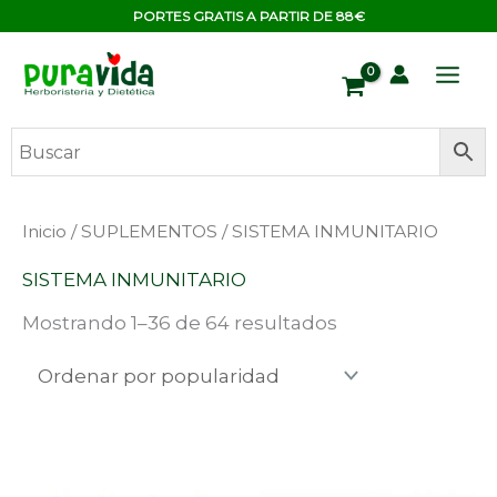
Ir
contenido
PORTES GRATIS A PARTIR DE 88€
al
contenido
Ordenado
Inicio
/
SUPLEMENTOS
/ SISTEMA INMUNITARIO
por
popularidad
SISTEMA INMUNITARIO
Mostrando 1–36 de 64 resultados