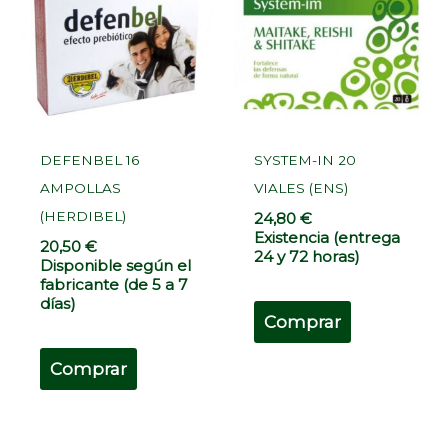
DEFENBEL 16
SYSTEM-IN 20
AMPOLLAS
VIALES (ENS)
(HERDIBEL)
24,80
€
Existencia (entrega
20,50
€
24 y 72 horas)
Disponible según el
fabricante (de 5 a 7
días)
Comprar
Comprar