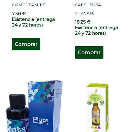
COMP. (PAMIES)
CAPS. (SURA
VITASAN)
7,50
€
Existencia (entrega
18,25
€
24 y 72 horas)
Existencia (entrega
24 y 72 horas)
Comprar
Comprar