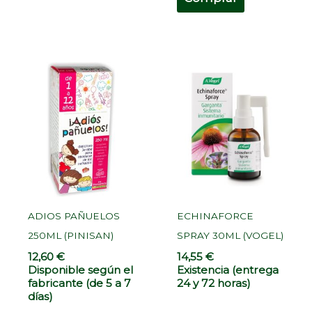
ADIOS PAÑUELOS
ECHINAFORCE
250ML (PINISAN)
SPRAY 30ML (VOGEL)
12,60
€
14,55
€
Disponible según el
Existencia (entrega
fabricante (de 5 a 7
24 y 72 horas)
días)