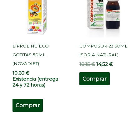
18,15 €.
14,52 €.
LIPROLINE ECO
COMPOSOR 23 50ML
GOTITAS 50ML
(SORIA NATURAL)
(NOVADIET)
18,15
€
14,52
€
10,60
€
Comprar
Existencia (entrega
24 y 72 horas)
Comprar