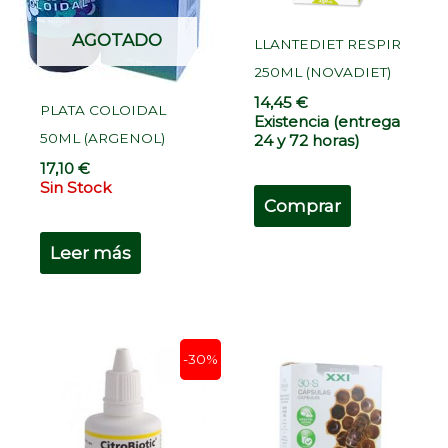
AGOTADO
LLANTEDIET RESPIR
250ML (NOVADIET)
14,45
€
PLATA COLOIDAL
Existencia (entrega
50ML (ARGENOL)
24 y 72 horas)
17,10
€
Sin Stock
Comprar
Leer más
El
El
-30%
precio
precio
original
actual
era:
es:
18,90 €.
13,23 €.