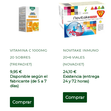
VITAMINA C 1000MG
NOVITAKE INMUNO
20 SOBRES
20+6 VIALES
(TREPADIET)
(NOVADIET)
9,95
€
24,10
€
Disponible según el
Existencia (entrega
fabricante (de 5 a 7
24 y 72 horas)
días)
Comprar
Comprar