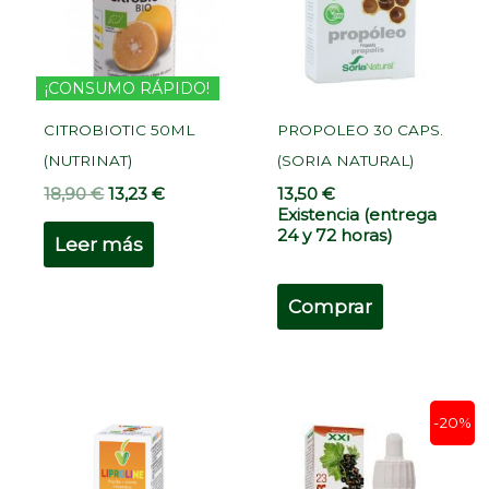
¡CONSUMO RÁPIDO!
CITROBIOTIC 50ML
PROPOLEO 30 CAPS.
(NUTRINAT)
(SORIA NATURAL)
18,90
€
13,23
€
13,50
€
Existencia (entrega
24 y 72 horas)
Leer más
Comprar
El
El
-20%
precio
precio
original
actual
era:
es: