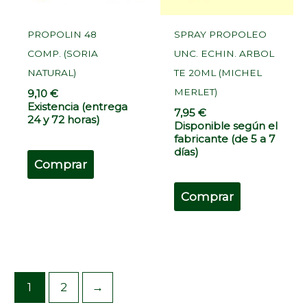
PROPOLIN 48
SPRAY PROPOLEO
COMP. (SORIA
UNC. ECHIN. ARBOL
NATURAL)
TE 20ML (MICHEL
MERLET)
9,10
€
Existencia (entrega
7,95
€
24 y 72 horas)
Disponible según el
fabricante (de 5 a 7
días)
Comprar
Comprar
1
2
→