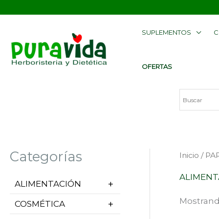
Ir
contenido
al
SUPLEMENTOS
C
contenido
OFERTAS
Categorías
Inicio
/
PA
ALIMENT
ALIMENTACIÓN
Mostrando
COSMÉTICA