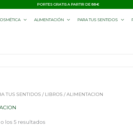
PORTES GRATIS A PARTIR DE 88€
OSMÉTICA
ALIMENTACIÓN
PARA TUS SENTIDOS
Ordenado
RA TUS SENTIDOS
/
LIBROS
/ ALIMENTACION
por
popularidad
ACION
 los 5 resultados