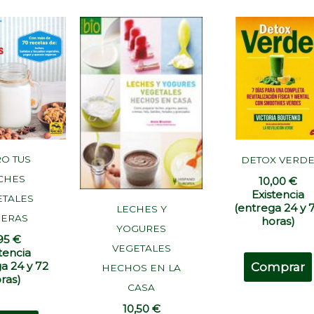
RO TUS
DETOX VERD
CHES
10,00
€
Existencia
ETALES
(entrega 24 y 
LECHES Y
SERAS
horas)
YOGURES
,95
€
VEGETALES
tencia
a 24 y 72
Comprar
HECHOS EN LA
ras)
CASA
10,50
€