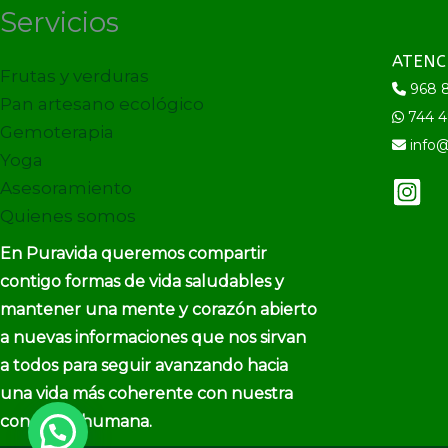
Servicios
ATENC
Frutas y verduras
968 8
Pan artesano ecológico
744 4
Gemoterapia
info@
Yoga
Asesoramiento
Quienes somos
En Puravida queremos compartir
contigo formas de vida saludables y
mantener una mente y corazón abierto
a nuevas informaciones que nos sirvan
a todos para seguir avanzando hacia
una vida más coherente con nuestra
condición humana.