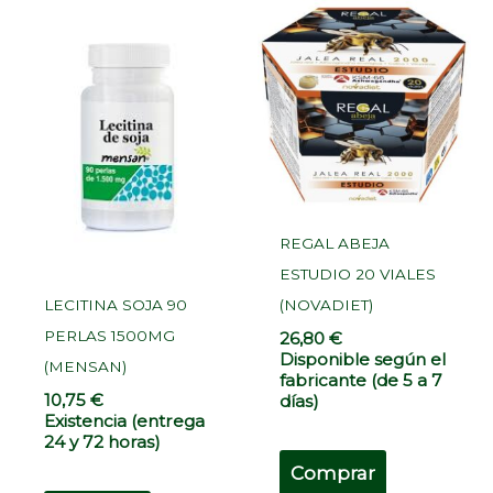
REGAL ABEJA
ESTUDIO 20 VIALES
LECITINA SOJA 90
(NOVADIET)
PERLAS 1500MG
26,80
€
Disponible según el
(MENSAN)
fabricante (de 5 a 7
10,75
€
días)
Existencia (entrega
24 y 72 horas)
Comprar