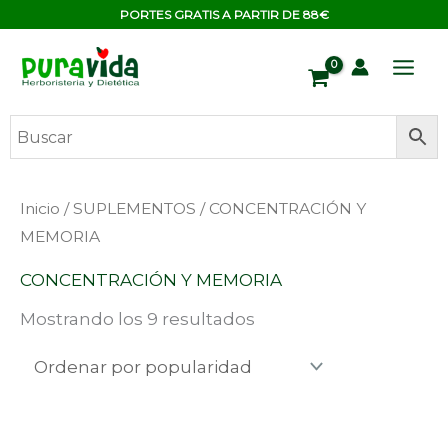
Ir
contenido
PORTES GRATIS A PARTIR DE 88€
al
contenido
Ordenado
Inicio
/
SUPLEMENTOS
/ CONCENTRACIÓN Y
por
popularidad
MEMORIA
CONCENTRACIÓN Y MEMORIA
Mostrando los 9 resultados