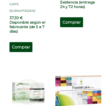
Existencia (entrega
CAPS.
24 y 72 horas)
(SURAVITASAN)
37,30
€
Comprar
Disponible según el
fabricante (de 5 a 7
días)
Comprar