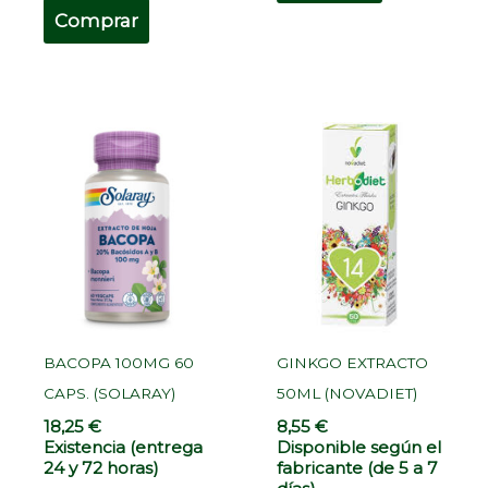
Comprar
BACOPA 100MG 60
GINKGO EXTRACTO
CAPS. (SOLARAY)
50ML (NOVADIET)
18,25
€
8,55
€
Existencia (entrega
Disponible según el
24 y 72 horas)
fabricante (de 5 a 7