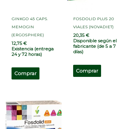
GINKGO 45 CAPS.
FOSDOLID PLUS 20
MEMOGIN
VIALES (NOVADIET)
(ERGOSPHERE)
20,35
€
Disponible según el
12,75
€
fabricante (de 5 a 7
Existencia (entrega
días)
24 y 72 horas)
Comprar
Comprar