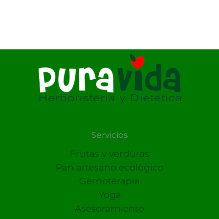
Servicios
Frutas y verduras
Pan artesano ecológico
Gemoterapia
Yoga
Asesoramiento