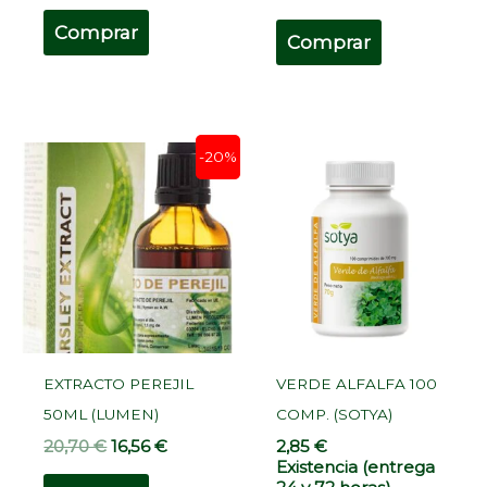
Comprar
Comprar
El
El
-20%
precio
precio
original
actual
era:
es:
20,70 €.
16,56 €.
EXTRACTO PEREJIL
VERDE ALFALFA 100
50ML (LUMEN)
COMP. (SOTYA)
20,70
€
16,56
€
2,85
€
Existencia (entrega