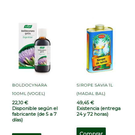
BOLDOCYNARA
SIROPE SAVIA 1L
100ML (VOGEL)
(MADAL BAL)
22,10
€
49,45
€
Disponible según el
Existencia (entrega
fabricante (de 5 a 7
24 y 72 horas)
días)
Comprar