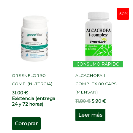
El
El
-50%
precio
precio
original
actual
era:
es:
11,80 €.
5,90 €.
¡CONSUMO RÁPIDO!
GREENFLOR 90
ALCACHOFA I-
COMP. (NUTERGIA)
COMPLEX 80 CAPS.
(MENSAN)
31,00
€
Existencia (entrega
11,80
€
5,90
€
24 y 72 horas)
Leer más
Comprar