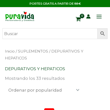
Ir
contenido
PORTES GRATIS A PARTIR DE 88€
al
contenido
Ordenado
Inicio
/
SUPLEMENTOS
/ DEPURATIVOS Y
por
popularidad
HEPATICOS
DEPURATIVOS Y HEPATICOS
Mostrando los 33 resultados