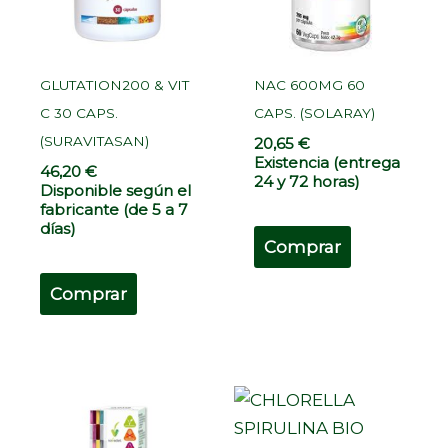
GLUTATION200 & VIT
NAC 600MG 60
C 30 CAPS.
CAPS. (SOLARAY)
(SURAVITASAN)
20,65
€
Existencia (entrega
46,20
€
24 y 72 horas)
Disponible según el
fabricante (de 5 a 7
días)
Comprar
Comprar