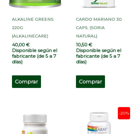
ALKALINE GREENS
CARDO MARIANO 30
220G
CAPS. (SORIA
(ALKALINECARE)
NATURAL)
40,00
€
10,50
€
Disponible según el
Disponible según el
fabricante (de 5 a 7
fabricante (de 5 a 7
días)
días)
Comprar
Comprar
El
El
-20%
precio
precio
original
actual
era:
es: