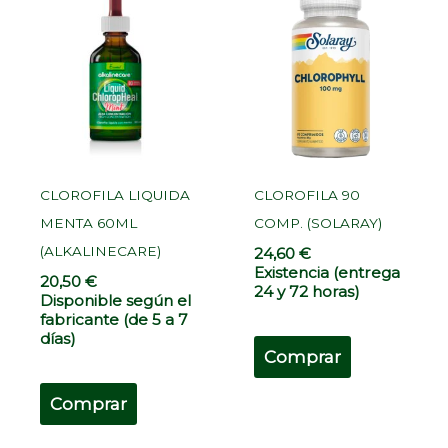
CLOROFILA LIQUIDA
CLOROFILA 90
MENTA 60ML
COMP. (SOLARAY)
(ALKALINECARE)
24,60
€
Existencia (entrega
20,50
€
24 y 72 horas)
Disponible según el
fabricante (de 5 a 7
días)
Comprar
Comprar