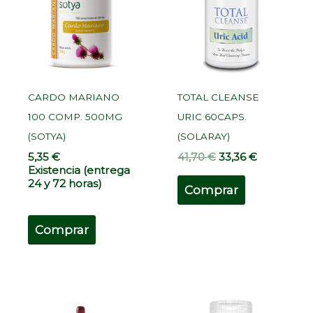
41,70 €.
33,36 €.
CARDO MARIANO
TOTAL CLEANSE
100 COMP. 500MG
URIC 60CAPS.
(SOTYA)
(SOLARAY)
5,35
€
41,70
€
33,36
€
Existencia (entrega
24 y 72 horas)
Comprar
Comprar