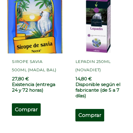
SIROPE SAVIA
LEPADIN 250ML
500ML (MADAL BAL)
(NOVADIET)
27,80
€
14,80
€
Existencia (entrega
Disponible según el
24 y 72 horas)
fabricante (de 5 a 7
días)
Comprar
Comprar