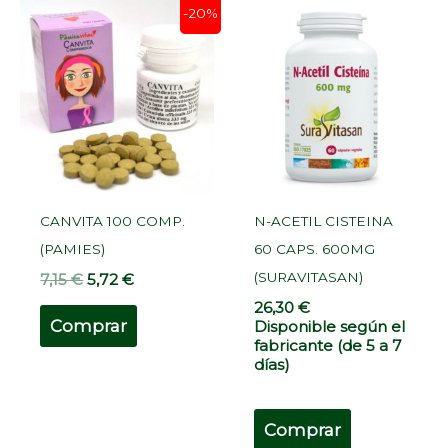
El
El
-20%
precio
precio
original
actual
era:
es:
7,15 €.
5,72 €.
CANVITA 100 COMP.
N-ACETIL CISTEINA
(PAMIES)
60 CAPS. 600MG
(SURAVITASAN)
7,15
€
5,72
€
26,30
€
Comprar
Disponible según el
fabricante (de 5 a 7
días)
Comprar