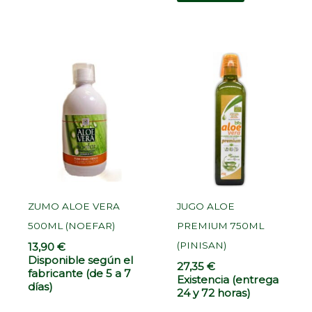
ZUMO ALOE VERA
JUGO ALOE
500ML (NOEFAR)
PREMIUM 750ML
(PINISAN)
13,90
€
Disponible según el
27,35
€
fabricante (de 5 a 7
Existencia (entrega
días)
24 y 72 horas)