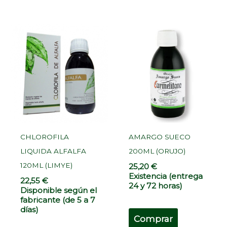
CHLOROFILA
AMARGO SUECO
LIQUIDA ALFALFA
200ML (ORUJO)
120ML (LIMYE)
25,20
€
Existencia (entrega
22,55
€
24 y 72 horas)
Disponible según el
fabricante (de 5 a 7
días)
Comprar