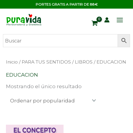
Ir
contenido
PORTES GRATIS A PARTIR DE 88€
al
contenido
Inicio
/
PARA TUS SENTIDOS
/
LIBROS
/ EDUCACION
EDUCACION
Mostrando el único resultado