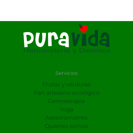
Servicios
Frutas y verduras
Pan artesano ecológico
Gemoterapia
Yoga
Asesoramiento
Quienes somos