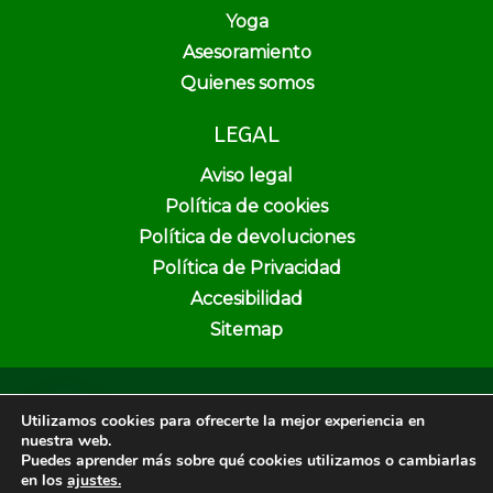
Yoga
Asesoramiento
Quienes somos
LEGAL
Aviso legal
Política de cookies
Política de devoluciones
Política de Privacidad
Accesibilidad
Sitemap
Copyright © 2026 Pura Vida Herbolario y Dietética | Creado por
Utilizamos cookies para ofrecerte la mejor experiencia en
Unika Web & SEO
nuestra web.
Puedes aprender más sobre qué cookies utilizamos o cambiarlas
en los
ajustes.