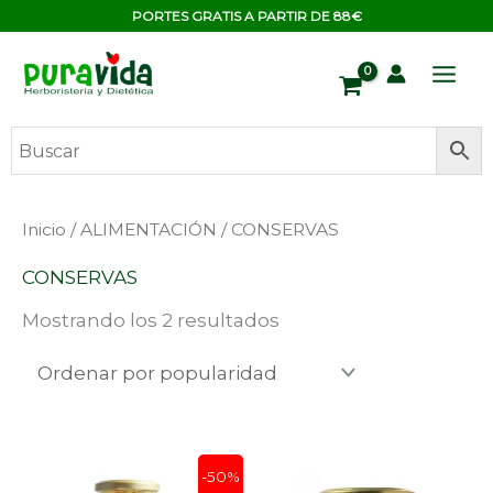
Ir
contenido
PORTES GRATIS A PARTIR DE 88€
al
contenido
Ordenado
Inicio
/
ALIMENTACIÓN
/ CONSERVAS
por
popularidad
CONSERVAS
Mostrando los 2 resultados
El
El
-50%
precio
precio