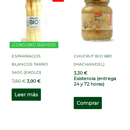
original
actual
era:
es:
7,80 €.
3,90 €.
¡CONSUMO RÁPIDO!
ESPARRAGOS
CHUCRUT BIO 680
BLANCOS TARRO
(MACHANDEL)
340G (EKOLO)
3,30
€
Existencia (entrega
7,80
€
3,90
€
24 y 72 horas)
Leer más
Comprar