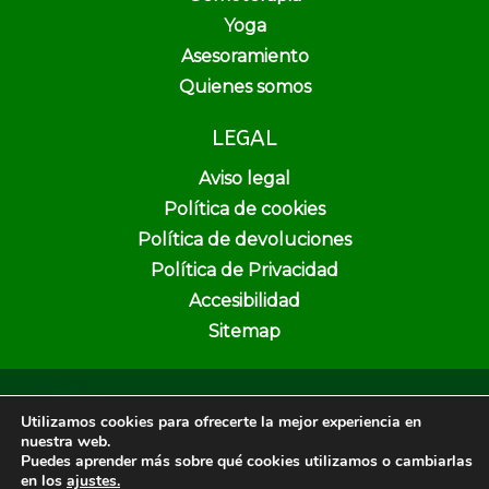
Yoga
Asesoramiento
Quienes somos
LEGAL
Aviso legal
Política de cookies
Política de devoluciones
Política de Privacidad
Accesibilidad
Sitemap
Copyright © 2026 Pura Vida Herbolario y Dietética | Creado por
Utilizamos cookies para ofrecerte la mejor experiencia en
Unika Web & SEO
nuestra web.
Puedes aprender más sobre qué cookies utilizamos o cambiarlas
en los
ajustes.