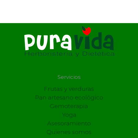
Servicios
Frutas y verduras
Pan artesano ecológico
Gemoterapia
Yoga
Asesoramiento
Quienes somos