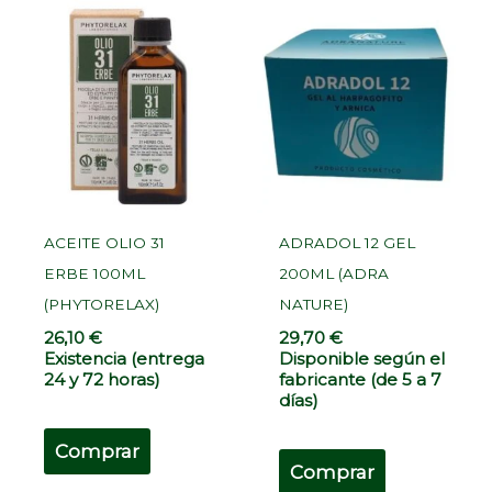
ACEITE OLIO 31
ADRADOL 12 GEL
ERBE 100ML
200ML (ADRA
(PHYTORELAX)
NATURE)
26,10
€
29,70
€
Existencia (entrega
Disponible según el
24 y 72 horas)
fabricante (de 5 a 7
días)
Comprar
Comprar