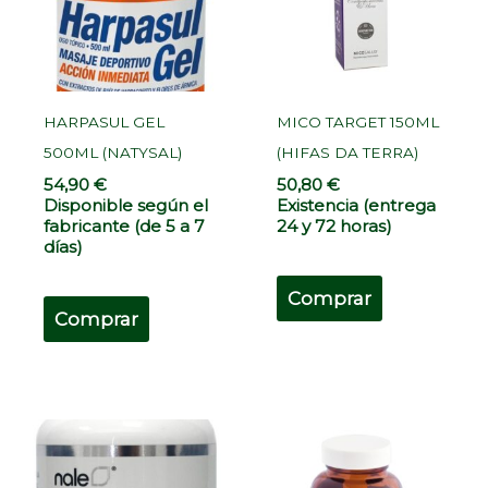
HARPASUL GEL
MICO TARGET 150ML
500ML (NATYSAL)
(HIFAS DA TERRA)
54,90
€
50,80
€
Disponible según el
Existencia (entrega
fabricante (de 5 a 7
24 y 72 horas)
días)
Comprar
Comprar