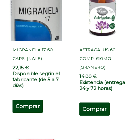
MIGRANELA 17 60
ASTRAGALUS 60
CAPS. (NALE)
COMP. 610MG
(GRANERO)
22,15
€
Disponible según el
14,00
€
fabricante (de 5 a 7
Existencia (entrega
días)
24 y 72 horas)
Comprar
Comprar