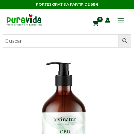
Ir
contenido
PORTES GRATIS A PARTIR DE 88€
al
contenido
ACEITE
MASAJE
CBD
250ML
(ALVINATUR)
cantidad