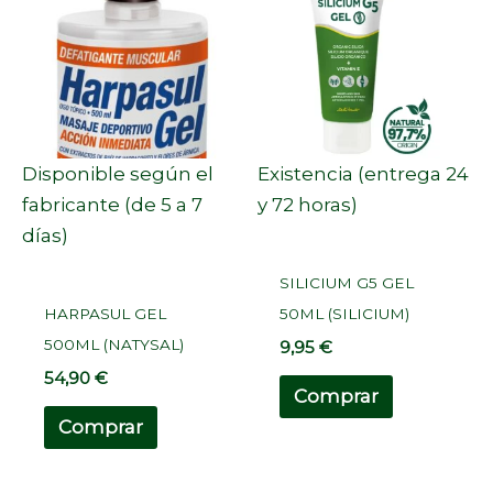
Disponible según el
Existencia (entrega 24
fabricante (de 5 a 7
y 72 horas)
días)
SILICIUM G5 GEL
HARPASUL GEL
50ML (SILICIUM)
500ML (NATYSAL)
9,95
€
54,90
€
Comprar
Comprar