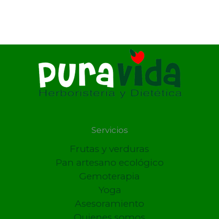
Servicios
Frutas y verduras
Pan artesano ecológico
Gemoterapia
Yoga
Asesoramiento
Quienes somos