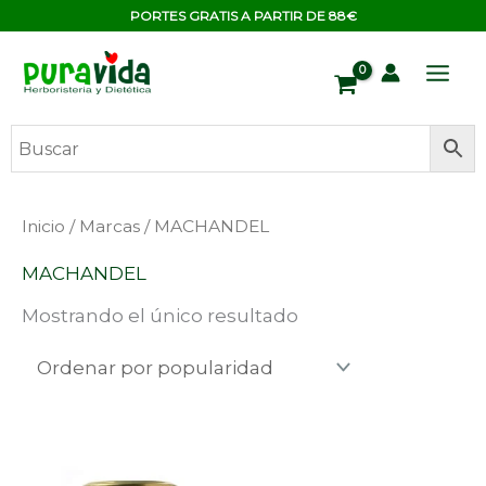
Ir
contenido
PORTES GRATIS A PARTIR DE 88€
al
contenido
Inicio
/
Marcas
/ MACHANDEL
MACHANDEL
Mostrando el único resultado