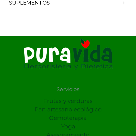
SUPLEMENTOS
Servicios
Frutas y verduras
Pan artesano ecológico
Gemoterapia
Yoga
Asesoramiento