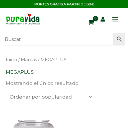
Ir
contenido
PORTES GRATIS A PARTIR DE 88€
al
contenido
Inicio
/
Marcas
/ MEGAPLUS
MEGAPLUS
Mostrando el único resultado