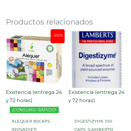
Productos relacionados
El
El
-20%
precio
precio
original
actual
era:
es:
16,65 €.
13,32 €.
Existencia (entrega 24
Existencia (entrega 24
y 72 horas)
y 72 horas)
¡CONSUMO RÁPIDO!
ALEQUER 60CAPS.
DIGESTIZYME 100
(NOVADIET)
CAPS. (LAMBERTS)