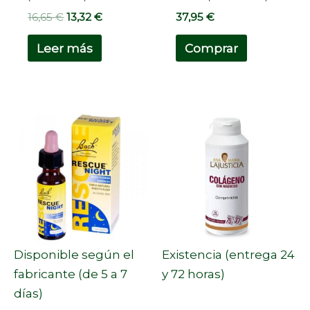
16,65
€
13,32
€
37,95
€
Leer más
Comprar
Disponible según el
Existencia (entrega 24
fabricante (de 5 a 7
y 72 horas)
días)