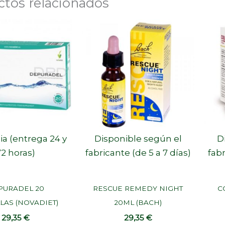
ctos relacionados
ia (entrega 24 y
Disponible según el
D
72 horas)
fabricante (de 5 a 7 días)
fabr
PURADEL 20
RESCUE REMEDY NIGHT
C
AS (NOVADIET)
20ML (BACH)
29,35
€
29,35
€