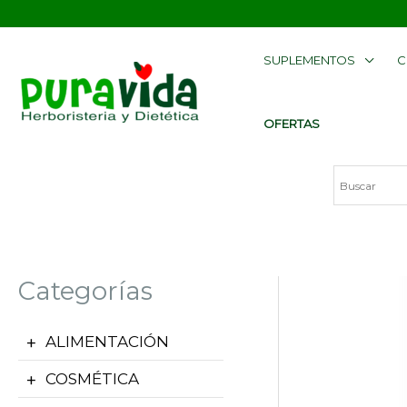
Ir
contenido
al
SUPLEMENTOS
C
contenido
OFERTAS
Categorías
ALIMENTACIÓN
COSMÉTICA