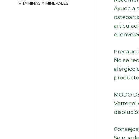
VITAMINAS Y MINERALES
Ayuda a a
osteoarti
articulac
el enveje
Precauci
No se re
alérgico 
producto
MODO D
Verter el
disolució
Consejos
Se pued