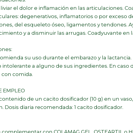
liviar el dolor e inflamación en las articulaciones.
culares: degenerativos, inflamatorios o por exceso d
iones, del esqueleto óseo, ligamentos y tendones. Ay
cimiento y a disminuir las arrugas. Coadyuvante en l
ones:
comienda su uso durante el embarazo y la lactancia
o intolerante a alguno de sus ingredientes. En caso 
 con comida.
E EMPLEO
 contenido de un cacito dosificador (10 g) en un vaso
n. Dosis diaria recomendada: 1 cacito dosificador.
:
e complementar con COLAMAG GEL, OSTEARTIL o