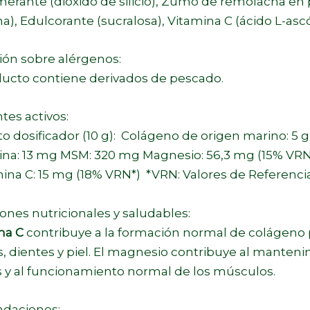
erante (dióxido de silicio), Zumo de remolacha en 
), Edulcorante (sucralosa), Vitamina C (ácido L-ascó
ión sobre alérgenos:
ducto contiene derivados de pescado.
tes activos:
ito dosificador (10 g): Colágeno de origen marino: 5
na: 13 mg MSM: 320 mg Magnesio: 56,3 mg (15% VRN
ina C: 15 mg (18% VRN*) *VRN: Valores de Referenci
ones nutricionales y saludables:
na C
contribuye a la formación normal de colágeno 
s, dientes y piel. El magnesio contribuye al manten
 y al funcionamiento normal de los músculos.
daciones: