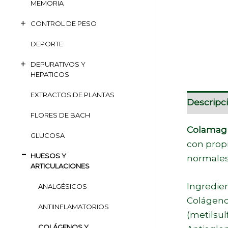
MEMORIA
CONTROL DE PESO
DEPORTE
DEPURATIVOS Y
HEPATICOS
EXTRACTOS DE PLANTAS
Descripc
FLORES DE BACH
Colamag 
GLUCOSA
con propi
HUESOS Y
normales
ARTICULACIONES
Ingredien
ANALGÉSICOS
Colágeno 
ANTIINFLAMATORIOS
(metilsul
COLÁGENOS Y