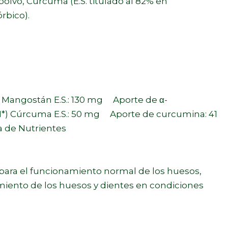
polvo,
Cúrcuma
(E.S. titulado al 82% en
rbico).
 g Mangostán E.S.: 130 mg Aporte de α-
*) Cúrcuma E.S.: 50 mg Aporte de curcumina: 41
a de Nutrientes
para el funcionamiento normal de los huesos,
imiento de los huesos y dientes en condiciones