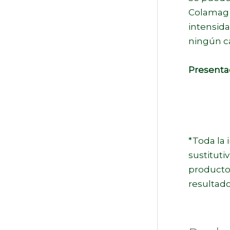
Colamag 
intensida
ningún ca
Presenta
*Toda la 
sustituti
producto
resultado