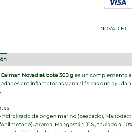
NOVADIET
ión
Información adicional
Marca
Calman Novadiet bote 300 g
es un complemento al
edades antiinflamatorias y ananlésicas que ayuda 
.
tes:
hidrolizado de origen marino (pescado), Maltodextri
fonilmetano), Aroma, Mangostán (E.S., titulado al 