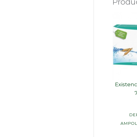
Produ
Existenc
DE
AMPOLL