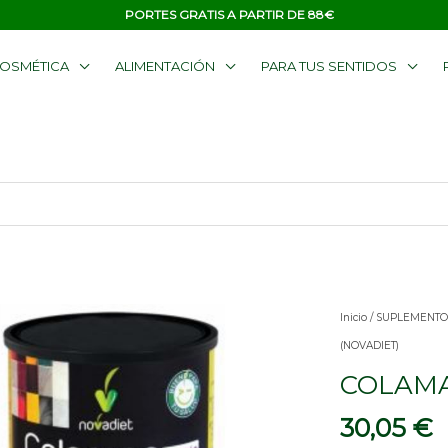
PORTES GRATIS A PARTIR DE 88€
OSMÉTICA
ALIMENTACIÓN
PARA TUS SENTIDOS
COLAMAG
Inicio
/
SUPLEMENTO
CALMAN
(NOVADIET)
300G
COLAMA
(NOVADIET)
30,05
€
cantidad