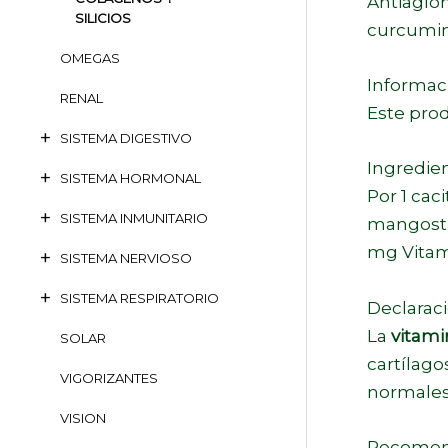
Antiaglom
SILICIOS
curcumina
OMEGAS
Informac
RENAL
Este pro
SISTEMA DIGESTIVO
Ingredien
SISTEMA HORMONAL
Por 1 cac
SISTEMA INMUNITARIO
mangosti
mg Vitam
SISTEMA NERVIOSO
SISTEMA RESPIRATORIO
Declaraci
La
vitami
SOLAR
cartílago
VIGORIZANTES
normales
VISION
Recomen