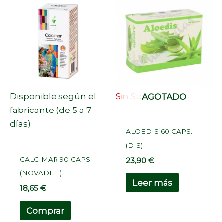
Disponible según el
Sin Stock
AGOTADO
fabricante (de 5 a 7
días)
ALOEDIS 60 CAPS.
(DIS)
CALCIMAR 90 CAPS.
23,90
€
(NOVADIET)
Leer más
18,65
€
Comprar