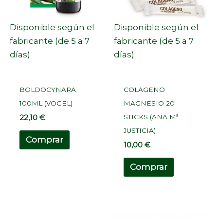
Disponible según el
Disponible según el
fabricante (de 5 a 7
fabricante (de 5 a 7
días)
días)
BOLDOCYNARA
COLAGENO
100ML (VOGEL)
MAGNESIO 20
STICKS (ANA Mª
22,10
€
JUSTICIA)
Comprar
10,00
€
Comprar