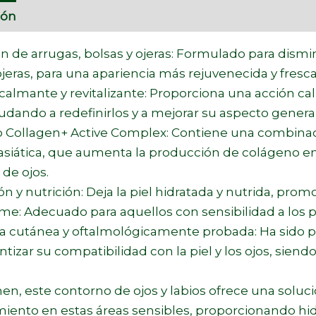
ión
Marca
 de arrugas, bolsas y ojeras: Formulado para dismi
ojeras, para una apariencia más rejuvenecida y fresca
almante y revitalizante: Proporciona una acción calm
yudando a redefinirlos y a mejorar su aspecto general
 Collagen+ Active Complex: Contiene una combinaci
asiática, que aumenta la producción de colágeno en la
de ojos.
ón y nutrición: Deja la piel hidratada y nutrida, pr
me: Adecuado para aquellos con sensibilidad a los 
ia cutánea y oftalmológicamente probada: Ha sido
ntizar su compatibilidad con la piel y los ojos, sien
n, este contorno de ojos y labios ofrece una soluc
iento en estas áreas sensibles, proporcionando hid