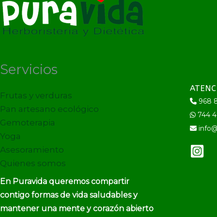
Servicios
ATENC
Frutas y verduras
968 8
Pan artesano ecológico
744 4
Gemoterapia
info@
Yoga
Asesoramiento
Quienes somos
En Puravida queremos compartir
contigo formas de vida saludables y
mantener una mente y corazón abierto