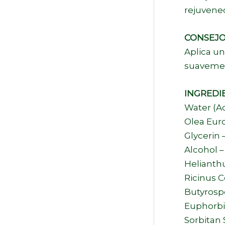
rejuvenec
CONSEJO
Aplica un
suavement
INGREDI
Water (A
Olea Euro
Glycerin 
Alcohol –
Helianthu
Ricinus C
Butyrosp
Euphorbia
Sorbitan 