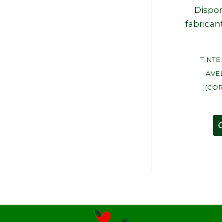
Dispon
fabricant
TINT
AVE
(CO