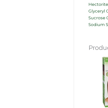
Hectorite 
Glyceryl 
Sucrose C
Sodium S
Produ