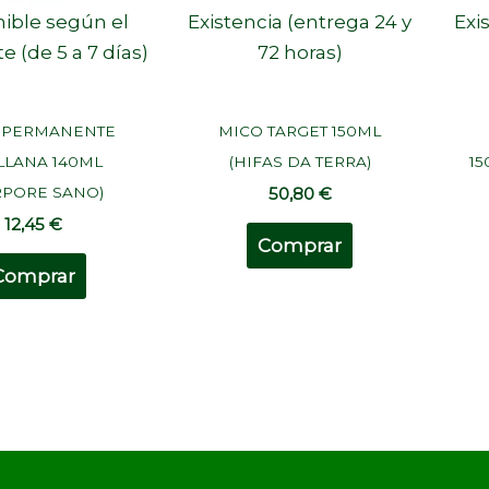
ible según el
Existencia (entrega 24 y
Exi
e (de 5 a 7 días)
72 horas)
E PERMANENTE
MICO TARGET 150ML
LLANA 140ML
(HIFAS DA TERRA)
15
RPORE SANO)
50,80
€
12,45
€
Comprar
Comprar