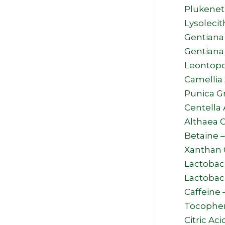
Plukeneti
Lysolecith
Gentiana 
Gentiana 
Leontopod
Camellia 
Punica G
Centella 
Althaea O
Betaine –
Xanthan 
Lactobaci
Lactobac
Caffeine 
Tocopher
Citric Aci