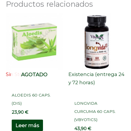
Productos relacionados
Sin Stock
Existencia (entrega 24
AGOTADO
y 72 horas)
ALOEDIS 60 CAPS.
(DIS)
LONGVIDA
CURCUMA 60 CAPS.
23,90
€
(VBYOTICS)
Leer más
43,90
€