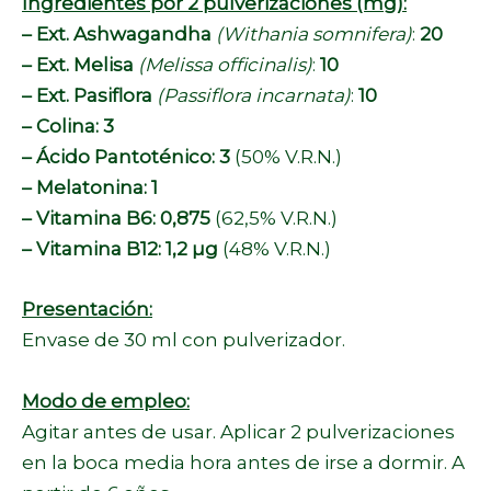
Ingredientes por 2 pulverizaciones (mg):
– Ext. Ashwagandha
(Withania somnifera)
:
20
– Ext. Melisa
(Melissa officinalis)
:
10
– Ext. Pasiflora
(Passiflora incarnata)
:
10
– Colina: 3
– Ácido Pantoténico: 3
(50% V.R.N.)
– Melatonina: 1
– Vitamina B6: 0,875
(62,5% V.R.N.)
– Vitamina B12: 1,2 µg
(48% V.R.N.)
Presentación:
Envase de 30 ml con pulverizador.
Modo de empleo:
Agitar antes de usar. Aplicar 2 pulverizaciones
en la boca media hora antes de irse a dormir. A