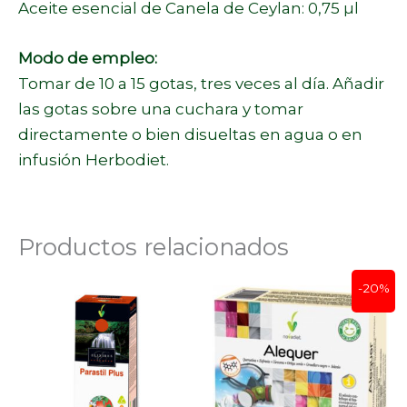
Aceite esencial de Canela de Ceylan: 0,75 µl
Modo de empleo:
Tomar de 10 a 15 gotas, tres veces al día. Añadir
las gotas sobre una cuchara y tomar
directamente o bien disueltas en agua o en
infusión Herbodiet.
Productos relacionados
El
El
-20%
precio
precio
original
actual
era:
es:
16,65 €.
13,32 €.