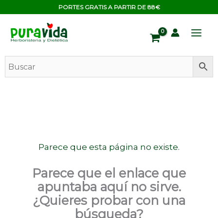
Ir
contenido
PORTES GRATIS A PARTIR DE 88€
al
contenido
Parece que esta página no existe.
Parece que el enlace que
apuntaba aquí no sirve.
¿Quieres probar con una
búsqueda?