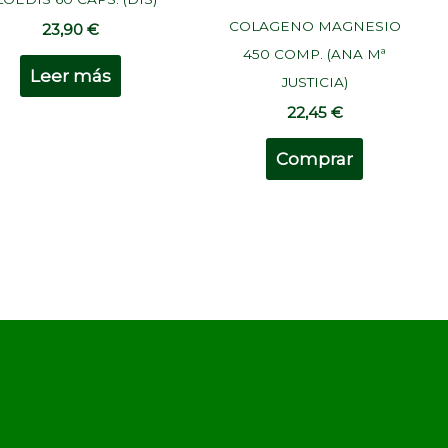
COLAGENO MAGNESIO
23,90
€
450 COMP. (ANA Mª
Leer más
JUSTICIA)
22,45
€
Comprar