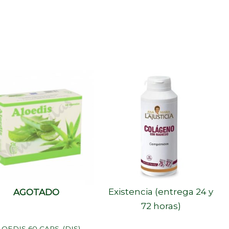
Sin Stock
Existencia (entrega 24 y
AGOTADO
72 horas)
LOEDIS 60 CAPS. (DIS)