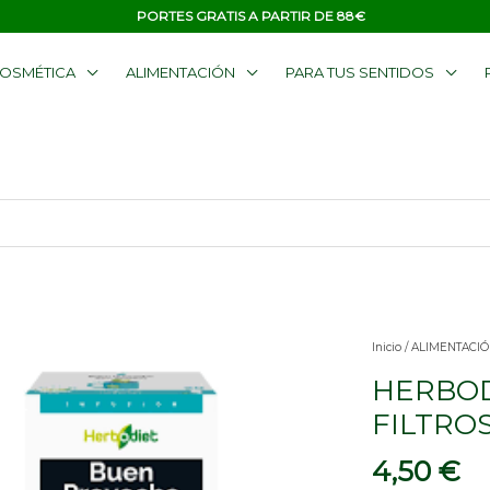
PORTES GRATIS A PARTIR DE 88€
OSMÉTICA
ALIMENTACIÓN
PARA TUS SENTIDOS
HERBODIET
Inicio
/
ALIMENTACIÓ
BUEN
HERBOD
PROVECHO
FILTROS
20
4,50
€
FILTROS