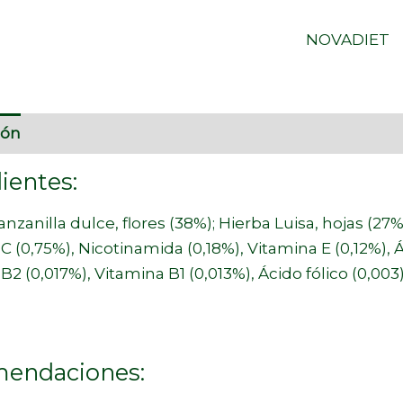
NOVADIET
ión
Información adicional
Marca
ientes:
lla dulce, flores (38%); Hierba Luisa, hojas (27%);
C (0,75%), Nicotinamida (0,18%), Vitamina E (0,12%),
B2 (0,017%), Vitamina B1 (0,013%), Ácido fólico (0,003)
endaciones: