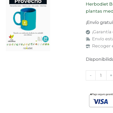
(NOVADIET)
Herbodiet B
cantidad
plantas med
¡Envío gratu
¡Garantía
Envío est
Recoger e
Disponibilid
-
+