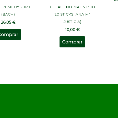
E REMEDY 20ML
COLAGENO MAGNESIO
(BACH)
20 STICKS (ANA Mª
JUSTICIA)
26,05
€
10,00
€
Comprar
Comprar