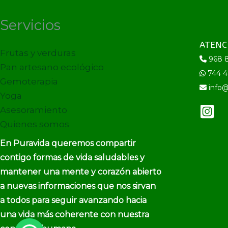
Servicios
ATENC
Frutas y verduras
968 8
Pan artesano ecológico
744 4
Gemoterapia
info@
Yoga
Asesoramiento
Quienes somos
En Puravida queremos compartir
contigo formas de vida saludables y
mantener una mente y corazón abierto
a nuevas informaciones que nos sirvan
a todos para seguir avanzando hacia
una vida más coherente con nuestra