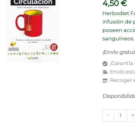
4,50
€
FILTROS
(NOVADIET)
Herbodiet Fa
cantidad
infusión de 
poseen acció
sanguíneos.
¡Envío gratu
¡Garantía
Envío est
Recoger e
Disponibilid
-
+