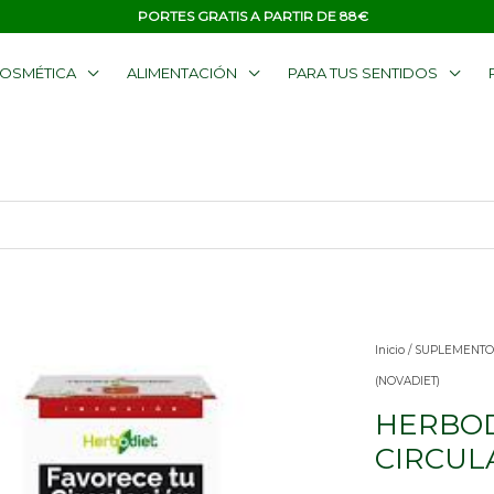
PORTES GRATIS A PARTIR DE 88€
OSMÉTICA
ALIMENTACIÓN
PARA TUS SENTIDOS
HERBODIET
Inicio
/
SUPLEMENTO
FAVORECE
(NOVADIET)
TU
HERBOD
CIRCULACI
CIRCULA
20