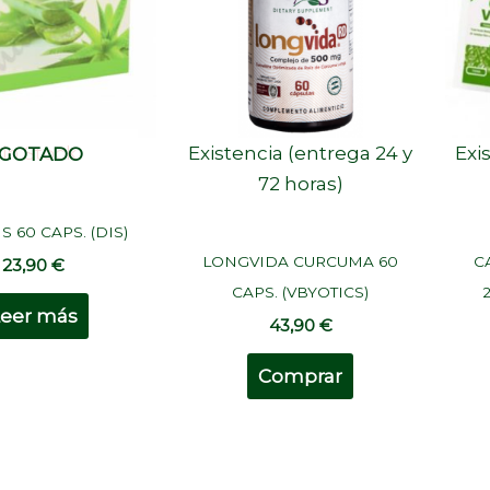
Sin Stock
Existencia (entrega 24 y
Exi
GOTADO
72 horas)
 60 CAPS. (DIS)
LONGVIDA CURCUMA 60
C
23,90
€
CAPS. (VBYOTICS)
Leer más
43,90
€
Comprar