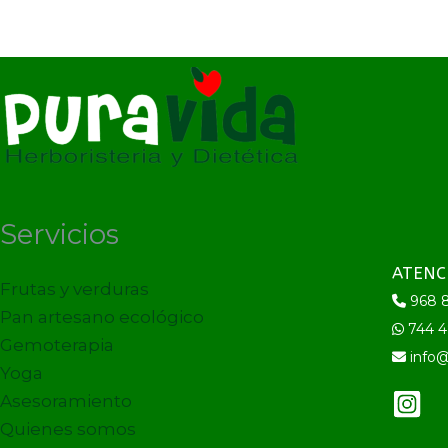
Servicios
ATENC
Frutas y verduras
968 8
Pan artesano ecológico
744 4
Gemoterapia
info@
Yoga
Asesoramiento
Quienes somos