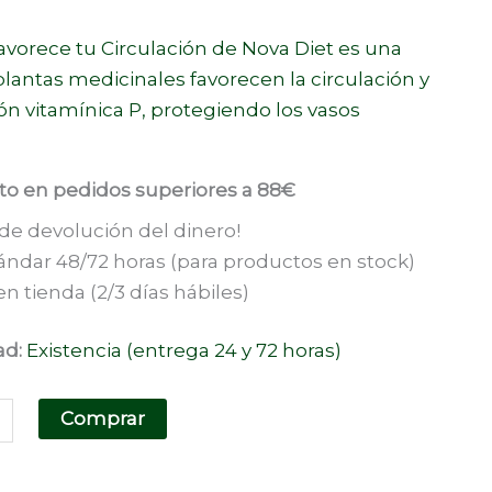
vorece tu Circulación de Nova Diet es una
plantas medicinales favorecen la circulación y
n vitamínica P, protegiendo los vasos
ito en pedidos superiores a 88€
 de devolución del dinero!
ándar 48/72 horas (para productos en stock)
n tienda (2/3 días hábiles)
ad:
Existencia (entrega 24 y 72 horas)
Comprar