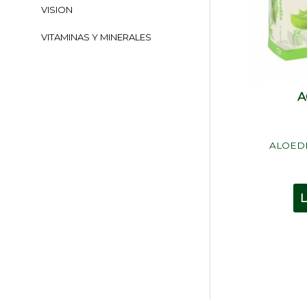
VISION
VITAMINAS Y MINERALES
A
ALOEDIS