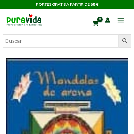
Ir
contenido
PORTES GRATIS A PARTIR DE 88€
al
contenido
L.
MANDALAS
ARENA
cantidad