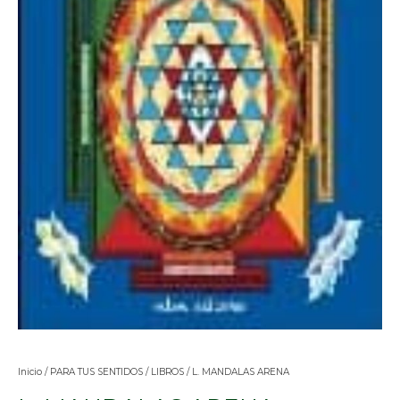
Inicio
/
PARA TUS SENTIDOS
/
LIBROS
/ L. MANDALAS ARENA