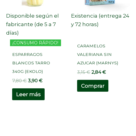
Disponible según el
Existencia (entrega 24
fabricante (de 5 a 7
y 72 horas)
días)
¡CONSUMO RÁPIDO!
CARAMELOS
ESPARRAGOS
VALERIANA SIN
BLANCOS TARRO
AZUCAR (MARNYS)
340G (EKOLO)
3,15
€
2,84
€
7,80
€
3,90
€
Comprar
Leer más