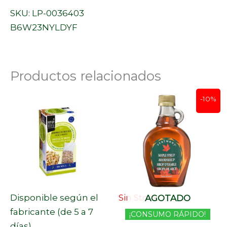
SKU: LP-0036403
B6W23NYLDYF
Productos relacionados
El
El
-10%
precio
precio
original
actual
era:
es:
9,50 €.
8,55 €.
Disponible según el
Sin Stock
AGOTADO
fabricante (de 5 a 7
¡CONSUMO RÁPIDO!
días)