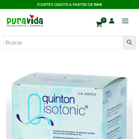
Ir
contenido
PORTES GRATIS A PARTIR DE 88€
al
contenido
QUINTON
ISOTONICO
BEBIBLE
30
AMPOLLAS
(QUINTON)
cantidad