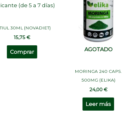
icante (de 5 a 7 días)
TIUL 30ML (NOVADIET)
15,75
€
Sin Stock
AGOTADO
Comprar
MORINGA 240 CAPS.
500MG (ELIKA)
24,00
€
Leer más