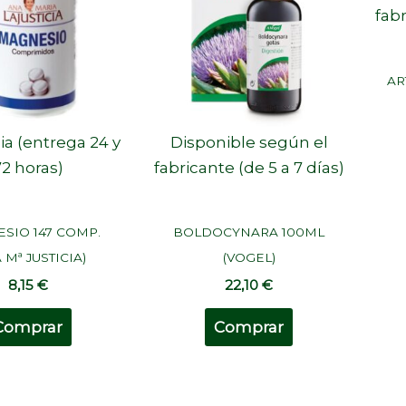
fabr
AR
ia (entrega 24 y
Disponible según el
72 horas)
fabricante (de 5 a 7 días)
SIO 147 COMP.
BOLDOCYNARA 100ML
 Mª JUSTICIA)
(VOGEL)
8,15
€
22,10
€
Comprar
Comprar