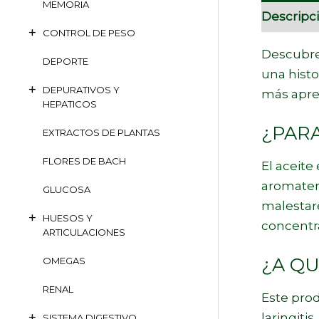
MEMORIA
Descripc
CONTROL DE PESO
Descubre 
DEPORTE
una histo
DEPURATIVOS Y
más aprec
HEPATICOS
¿PARA
EXTRACTOS DE PLANTAS
FLORES DE BACH
El aceite
aromatera
GLUCOSA
malestare
HUESOS Y
concentra
ARTICULACIONES
¿A QU
OMEGAS
RENAL
Este prod
laringitis
SISTEMA DIGESTIVO