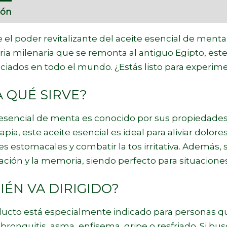
ión
Marca
el poder revitalizante del aceite esencial de ment
ria milenaria que se remonta al antiguo Egipto, este
iados en todo el mundo. ¿Estás listo para experime
 QUÉ SIRVE?
 esencial de menta es conocido por sus propiedades
pia, este aceite esencial es ideal para aliviar dolore
s estomacales y combatir la tos irritativa. Además,
ción y la memoria, siendo perfecto para situaciones 
IÉN VA DIRIGIDO?
ucto está especialmente indicado para personas que
, bronquitis, asma, enfisema, gripe o resfriado. Si bus