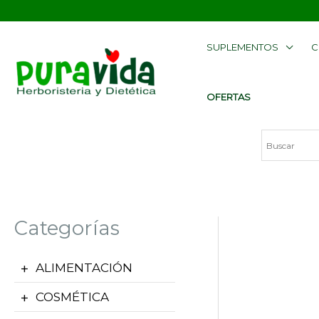
Ir
contenido
al
SUPLEMENTOS
C
contenido
OFERTAS
Categorías
ALIMENTACIÓN
COSMÉTICA