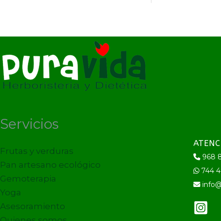
Servicios
ATENC
Frutas y verduras
968 8
Pan artesano ecológico
744 4
Gemoterapia
info@
Yoga
Asesoramiento
Quienes somos